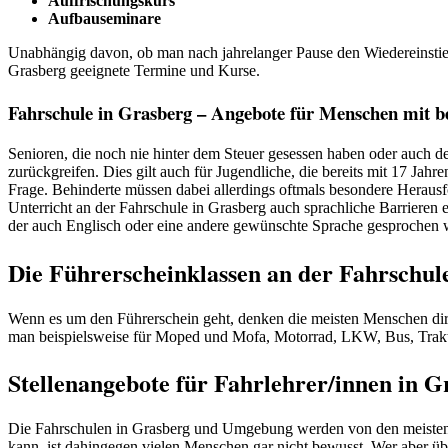
Auffrischungskurs
Aufbauseminare
Unabhängig davon, ob man nach jahrelanger Pause den Wiedereinstieg
Grasberg geeignete Termine und Kurse.
Fahrschule in Grasberg – Angebote für Menschen mit b
Senioren, die noch nie hinter dem Steuer gesessen haben oder auch de
zurückgreifen. Dies gilt auch für Jugendliche, die bereits mit 17 J
Frage. Behinderte müssen dabei allerdings oftmals besondere Herausf
Unterricht an der Fahrschule in Grasberg auch sprachliche Barrieren 
der auch Englisch oder eine andere gewünschte Sprache gesprochen 
Die Führerscheinklassen an der Fahrschul
Wenn es um den Führerschein geht, denken die meisten Menschen direk
man beispielsweise für Moped und Mofa, Motorrad, LKW, Bus, Trak
Stellenangebote für Fahrlehrer/innen in
Die Fahrschulen in Grasberg und Umgebung werden von den meisten M
kann, ist dahingegen vielen Menschen gar nicht bewusst. Wer aber übe