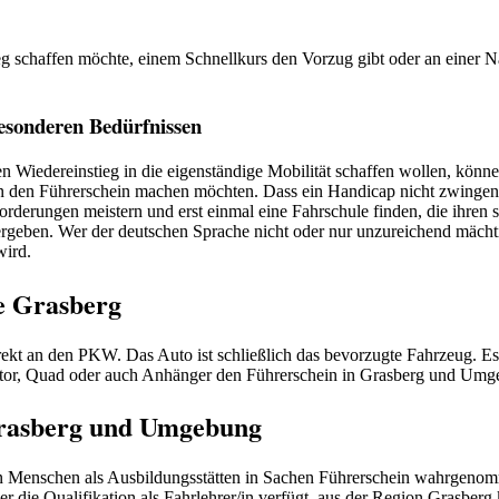
 schaffen möchte, einem Schnellkurs den Vorzug gibt oder an einer Na
esonderen Bedürfnissen
n Wiedereinstieg in die eigenständige Mobilität schaffen wollen, könne
ahren den Führerschein machen möchten. Dass ein Handicap nicht zwingen
orderungen meistern und erst einmal eine Fahrschule finden, die ihren
ergeben. Wer der deutschen Sprache nicht oder nur unzureichend mächtig 
wird.
e Grasberg
t an den PKW. Das Auto ist schließlich das bevorzugte Fahrzeug. Es ex
tor, Quad oder auch Anhänger den Führerschein in Grasberg und Um
 Grasberg und Umgebung
enschen als Ausbildungsstätten in Sachen Führerschein wahrgenommen
r die Qualifikation als Fahrlehrer/in verfügt, aus der Region Grasber