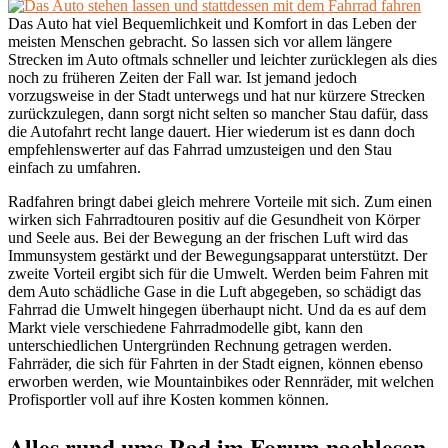
Das Auto hat viel Bequemlichkeit und Komfort in das Leben der
meisten Menschen gebracht. So lassen sich vor allem längere
Strecken im Auto oftmals schneller und leichter zurücklegen als dies
noch zu früheren Zeiten der Fall war. Ist jemand jedoch
vorzugsweise in der Stadt unterwegs und hat nur kürzere Strecken
zurückzulegen, dann sorgt nicht selten so mancher Stau dafür, dass
die Autofahrt recht lange dauert. Hier wiederum ist es dann doch
empfehlenswerter auf das Fahrrad umzusteigen und den Stau
einfach zu umfahren.
Radfahren bringt dabei gleich mehrere Vorteile mit sich. Zum einen
wirken sich Fahrradtouren positiv auf die Gesundheit von Körper
und Seele aus. Bei der Bewegung an der frischen Luft wird das
Immunsystem gestärkt und der Bewegungsapparat unterstützt. Der
zweite Vorteil ergibt sich für die Umwelt. Werden beim Fahren mit
dem Auto schädliche Gase in die Luft abgegeben, so schädigt das
Fahrrad die Umwelt hingegen überhaupt nicht. Und da es auf dem
Markt viele verschiedene Fahrradmodelle gibt, kann den
unterschiedlichen Untergründen Rechnung getragen werden.
Fahrräder, die sich für Fahrten in der Stadt eignen, können ebenso
erworben werden, wie Mountainbikes oder Rennräder, mit welchen
Profisportler voll auf ihre Kosten kommen können.
Alles rund ums Rad im Forum nachlesen