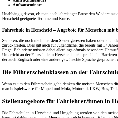
Auffrischungskurs
Aufbauseminare
Unabhängig davon, ob man nach jahrelanger Pause den Wiedereinstieg
Herscheid geeignete Termine und Kurse.
Fahrschule in Herscheid – Angebote für Menschen mit 
Senioren, die noch nie hinter dem Steuer gesessen haben oder auch de
zurückgreifen. Dies gilt auch für Jugendliche, die bereits mit 17 J
Frage. Behinderte müssen dabei allerdings oftmals besondere Herausf
Unterricht an der Fahrschule in Herscheid auch sprachliche Barrieren
der auch Englisch oder eine andere gewünschte Sprache gesprochen 
Die Führerscheinklassen an der Fahrschul
Wenn es um den Führerschein geht, denken die meisten Menschen direk
man beispielsweise für Moped und Mofa, Motorrad, LKW, Bus, Trak
Stellenangebote für Fahrlehrer/innen in 
Die Fahrschulen in Herscheid und Umgebung werden von den meisten 
kann, ist dahingegen vielen Menschen gar nicht bewusst. Wer aber übe