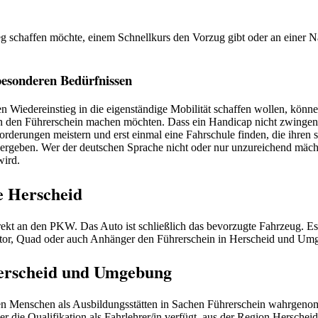
 schaffen möchte, einem Schnellkurs den Vorzug gibt oder an einer Na
besonderen Bedürfnissen
n Wiedereinstieg in die eigenständige Mobilität schaffen wollen, könne
ahren den Führerschein machen möchten. Dass ein Handicap nicht zwingen
orderungen meistern und erst einmal eine Fahrschule finden, die ihren
 ergeben. Wer der deutschen Sprache nicht oder nur unzureichend mächtig
wird.
e Herscheid
t an den PKW. Das Auto ist schließlich das bevorzugte Fahrzeug. Es ex
tor, Quad oder auch Anhänger den Führerschein in Herscheid und U
Herscheid und Umgebung
Menschen als Ausbildungsstätten in Sachen Führerschein wahrgenomme
r die Qualifikation als Fahrlehrer/in verfügt, aus der Region Hersche