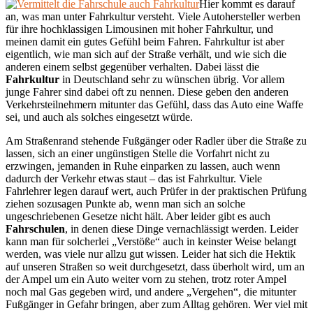
Hier kommt es darauf
an, was man unter Fahrkultur versteht. Viele Autohersteller werben
für ihre hochklassigen Limousinen mit hoher Fahrkultur, und
meinen damit ein gutes Gefühl beim Fahren. Fahrkultur ist aber
eigentlich, wie man sich auf der Straße verhält, und wie sich die
anderen einem selbst gegenüber verhalten. Dabei lässt die
Fahrkultur
in Deutschland sehr zu wünschen übrig. Vor allem
junge Fahrer sind dabei oft zu nennen. Diese geben den anderen
Verkehrsteilnehmern mitunter das Gefühl, dass das Auto eine Waffe
sei, und auch als solches eingesetzt würde.
Am Straßenrand stehende Fußgänger oder Radler über die Straße zu
lassen, sich an einer ungünstigen Stelle die Vorfahrt nicht zu
erzwingen, jemanden in Ruhe einparken zu lassen, auch wenn
dadurch der Verkehr etwas staut – das ist Fahrkultur. Viele
Fahrlehrer legen darauf wert, auch Prüfer in der praktischen Prüfung
ziehen sozusagen Punkte ab, wenn man sich an solche
ungeschriebenen Gesetze nicht hält. Aber leider gibt es auch
Fahrschulen
, in denen diese Dinge vernachlässigt werden. Leider
kann man für solcherlei „Verstöße“ auch in keinster Weise belangt
werden, was viele nur allzu gut wissen. Leider hat sich die Hektik
auf unseren Straßen so weit durchgesetzt, dass überholt wird, um an
der Ampel um ein Auto weiter vorn zu stehen, trotz roter Ampel
noch mal Gas gegeben wird, und andere „Vergehen“, die mitunter
Fußgänger in Gefahr bringen, aber zum Alltag gehören. Wer viel mit